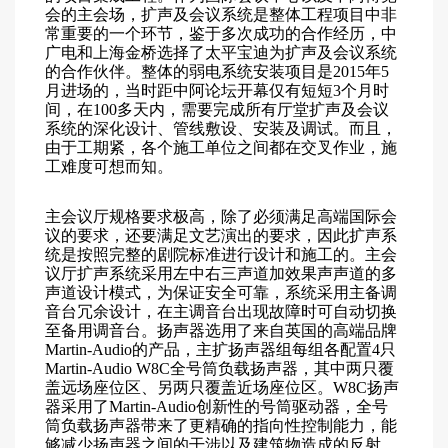
会的主会场，扩声及会议系统是整体工程项目中非
常重要的一个环节，鉴于多次成功的合作经历，中
广电和上海金桥选择了太平宝迪为扩声及会议系统
的合作伙伴。整体的弱电系统安装项目是2015年5
月进场的，当时距中阿论坛开幕仅有短短3个月时
间，在100多天内，需要完成所有厅堂扩声及会议
系统的深化设计、管线敷设、安装及调试。而且，
由于工期紧，各个施工单位之间都在交叉作业，施
工难度可想而知。
主会议厅规格要求极高，除了必须满足高端国际会
议的要求，还要满足文艺演出的要求，因此扩声系
统是按照完整的剧院标准进行设计和施工的。主会
议厅扩声系统采用左中右三声道加效果声声道的多
声道设计模式，为保证安全可靠，系统采用主备调
音台冗余设计，在主调音台出现故障时可自动切换
至备用调音台。扬声器选用了来自英国的高端品牌
Martin-Audio的产品，主扩扬声器组每组各配置4只
Martin-Audio W8C全号筒负载扬声器，其中两只覆
盖远场座位区、另两只覆盖近场座位区。W8C扬声
器采用了Martin-Audio创新性的号筒驱动器，全号
筒负载扬声器带来了更精确的指向性控制能力，能
够减少扬声器之间的干涉以及建筑物造成的反射